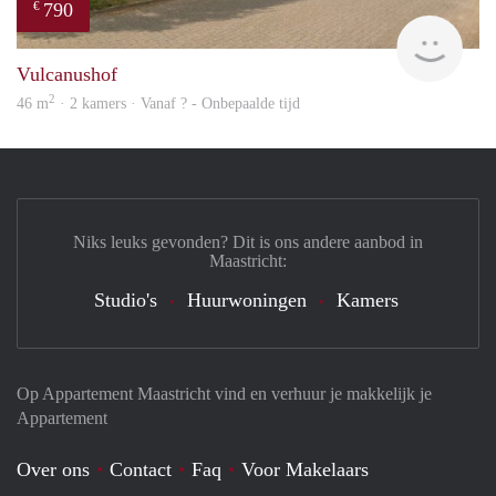
790
€
finde
Vulcanushof
2
46 m
· 2 kamers · Vanaf ? - Onbepaalde tijd
Niks leuks gevonden? Dit is ons andere aanbod in
Maastricht:
Studio's
Huurwoningen
Kamers
Op Appartement Maastricht vind en verhuur je makkelijk je
Appartement
Over ons
Contact
Faq
Voor Makelaars