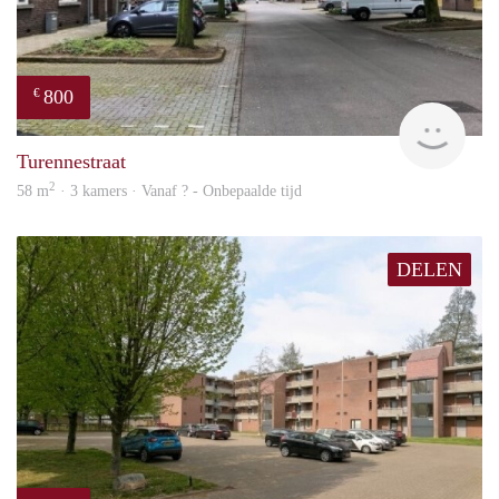
800
€
finde
Turennestraat
2
58 m
· 3 kamers · Vanaf ? - Onbepaalde tijd
DELEN