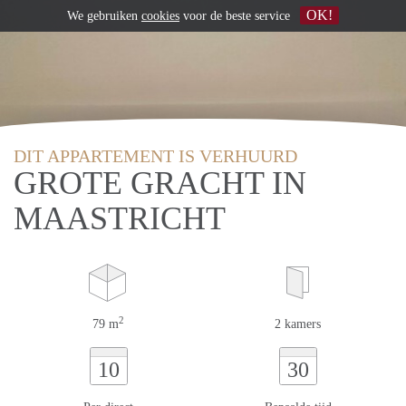
OK!
We gebruiken
cookies
voor de beste service
DIT APPARTEMENT IS VERHUURD
GROTE GRACHT IN
MAASTRICHT
2
79 m
2 kamers
10
30