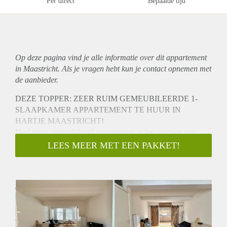
Per direct
Bepaalde tijd
Op deze pagina vind je alle informatie over dit
appartement
in Maastricht. Als je vragen hebt kun je contact opnemen met
de aanbieder.
DEZE TOPPER: ZEER RUIM GEMEUBILEERDE 1-
SLAAPKAMER APPARTEMENT TE HUUR IN
HARTJE MAASTRICHT!
Heel mooi gemeubileerd appartement in het centrum van
Maastricht. Gelegen op loopafstand van winkels,
LEES MEER MET EEN PAKKET!
supermarkten, universiteiten en cultuur en culturele
gelegenheden.
Het appartement bevindt zich op de eerste verdieping van het
pand.
Het gehele appartement is 79m2
Te huur voor maximaal 6 maanden!