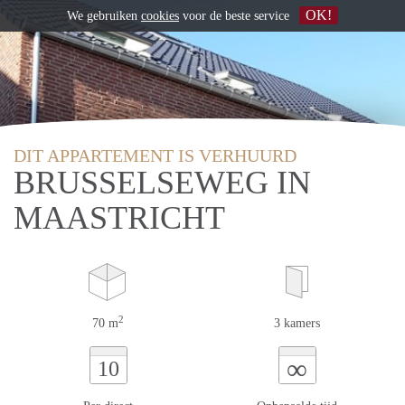
OK!
We gebruiken
cookies
voor de beste service
DIT APPARTEMENT IS VERHUURD
BRUSSELSEWEG IN
MAASTRICHT
2
70 m
3 kamers
∞
10