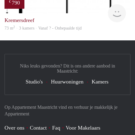
790
€
Woni
Kremersdreef
2
73 m
· 3 kamers · Vanaf ? - Onbepaalde tijd
Niks leuks gevonden? Dit is ons andere aanbod in
Maastricht:
Studio's
Huurwoningen
Kamers
Op Appartement Maastricht vind en verhuur je makkelijk je
Appartement
Over ons
Contact
Faq
Voor Makelaars