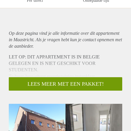
Per direct
Onbepaalde tijd
Op deze pagina vind je alle informatie over dit
appartement
in Maastricht. Als je vragen hebt kun je contact opnemen met
de aanbieder.
LET OP: DIT APPARTEMENT IS IN BELGIE
GELEGEN EN IS NIET GESCHIKT VOOR
STUDENTEN.
Te huur: luxe uiterst energiezuinige instapklaar
NIEUWBOUW appartement met 2 slaapkamers en tuin
LEES MEER MET EEN PAKKET!
gelegen aan de Maaseikersteenweg in Smeermaas (Lanaken)
op 400 meter afstand van de Nederlandse grens met
Maastricht.
Het betreft een gelijkvloers appartementen met tuin in een
klein complex van 4 wooneenheden. Aan de achterzijde van
het complex zijn er voor ieder appartement een 2 tal privé
parkeerplaatsen beschikbaar op een afgesloten terrein. Naast