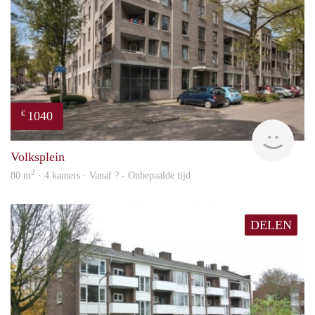
1040
€
finde
Volksplein
2
80 m
· 4 kamers · Vanaf ? - Onbepaalde tijd
DELEN