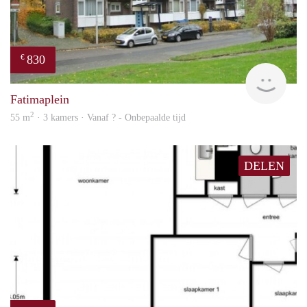
830
€
finde
Fatimaplein
2
55 m
· 3 kamers · Vanaf ? - Onbepaalde tijd
DELEN