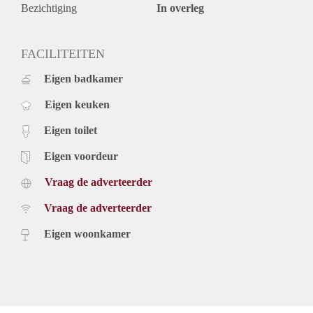
- Beschikbaar per medio mei
Bezichtiging
In overleg
- Hoog afwerkingsniveau
- Uiterst energiezuinig
- Voorzien van vloerverwarming
FACILITEITEN
- Voorzien van zonnepanelen
Eigen badkamer
- Waarborgsom gelijk aan 2 x de maandhuur
Huurprijs incl. servicekosten en excl GWE bedraagt € 975,-
Eigen keuken
per maand.
Eigen toilet
Eigen voordeur
Vraag de adverteerder
Vraag de adverteerder
Eigen woonkamer