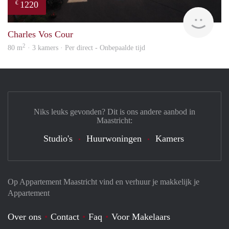
1220
€
Imm
Charles Vos Cour
2
80 m
· 3 kamers · Per direct - Onbepaalde tijd
Niks leuks gevonden? Dit is ons andere aanbod in
Maastricht:
Studio's
Huurwoningen
Kamers
Op Appartement Maastricht vind en verhuur je makkelijk je
Appartement
Over ons
Contact
Faq
Voor Makelaars