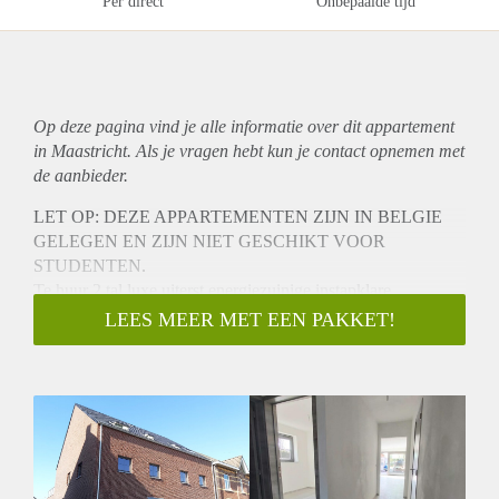
Per direct
Onbepaalde tijd
Op deze pagina vind je alle informatie over dit
appartement
in Maastricht. Als je vragen hebt kun je contact opnemen met
de aanbieder.
LET OP: DEZE APPARTEMENTEN ZIJN IN BELGIE
GELEGEN EN ZIJN NIET GESCHIKT VOOR
STUDENTEN.
Te huur 2 tal luxe uiterst energiezuinige instapklare
NIEUWBOUW appartementen met 2 slaapkamers en tuin
LEES MEER MET EEN PAKKET!
gelegen aan de Maaseikersteenweg in Smeermaas (Lanaken)
op 400 meter afstand van de Nederlandse grens met
Maastricht.
Het betreffen een 2 tal gelijkvloers appartementen met tuin in
een klein complex van 4 wooneenheden. Aan de achterzijde
van het complex zijn er voor ieder appartement een 2 tal
privé parkeerplaatsen beschikbaar op een afgesloten terrein.