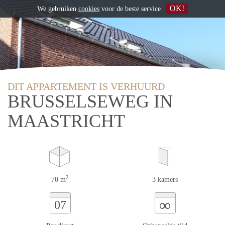
OK!
We gebruiken
cookies
voor de beste service
DIT APPARTEMENT IS VERHUURD
BRUSSELSEWEG IN
MAASTRICHT
2
70 m
3 kamers
∞
07