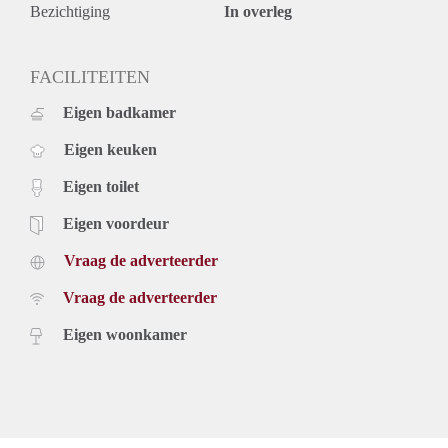
toegang tot de tuin met terras ( ca 22 m2) met elektra punt en
Bezichtiging
In overleg
buitenkraan.
Bijzonderheden:
- Beschikbaar per medio mei
FACILITEITEN
- Hoog afwerkingsniveau
Eigen badkamer
- Uiterst energiezuinig
- Voorzien van vloerverwarming
Eigen keuken
- Voorzien van zonnepanelen
- Waarborgsom gelijk aan 2 x de maandhuur
Eigen toilet
Huurprijzen incl. servicekosten en excl GWE:
Appartement 1 (c.a. 70m2) € 975,-
Eigen voordeur
Vraag de adverteerder
Vraag de adverteerder
Eigen woonkamer