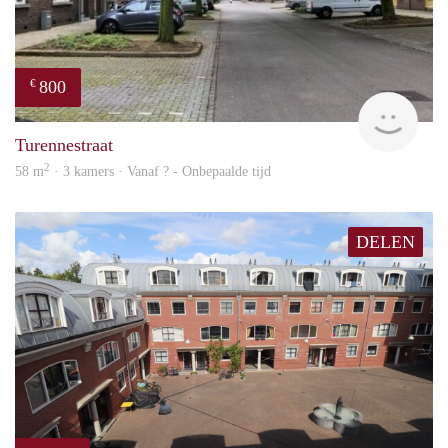
800
€
finde
Turennestraat
2
58 m
· 3 kamers · Vanaf ? - Onbepaalde tijd
DELEN