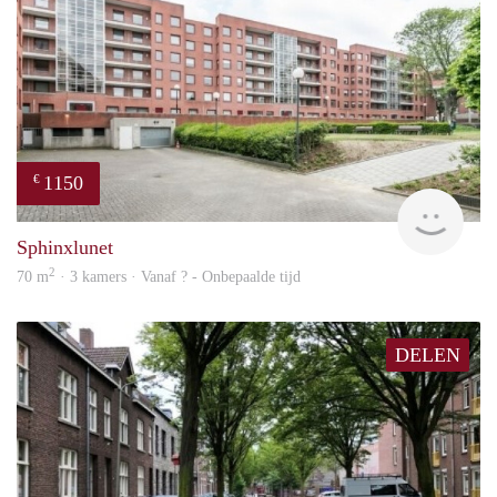
1150
€
finde
Sphinxlunet
2
70 m
· 3 kamers · Vanaf ? - Onbepaalde tijd
DELEN