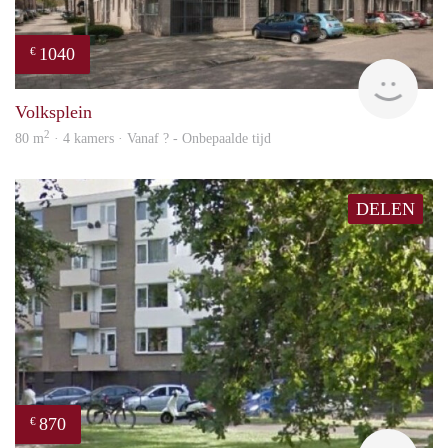
1040
€
rent
Volksplein
2
80 m
· 4 kamers · Vanaf ? - Onbepaalde tijd
DELEN
870
€
rent