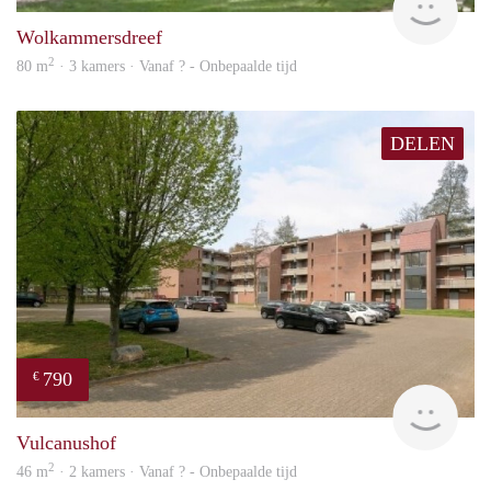
Wolkammersdreef
2
80 m
· 3 kamers · Vanaf ? - Onbepaalde tijd
DELEN
790
€
finde
Vulcanushof
2
46 m
· 2 kamers · Vanaf ? - Onbepaalde tijd