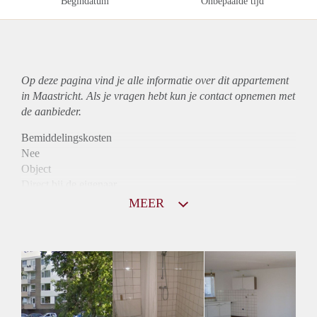
Begindatum
Onbepaalde tijd
Op deze pagina vind je alle informatie over dit
appartement
in Maastricht. Als je vragen hebt kun je contact opnemen met
de aanbieder.
Bemiddelingskosten
Nee
Object
Direct bij de eigenaar
Borg
MEER
870
Garantiestelling
Niet mogelijk
Huurtoeslag
Mogelijk
Inkomen eis
N.V.T.