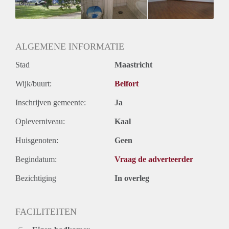
Huurtermijn
Onbepaalde termijn
Oplevering
Kaal
ALGEMENE INFORMATIE
Stad
Maastricht
Wijk/buurt:
Belfort
Inschrijven gemeente:
Ja
Opleverniveau:
Kaal
Huisgenoten:
Geen
Begindatum:
Vraag de adverteerder
Bezichtiging
In overleg
FACILITEITEN