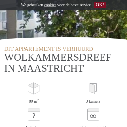
OK!
We gebruiken
cookies
voor de beste service
DIT APPARTEMENT IS VERHUURD
WOLKAMMERSDREEF
IN MAASTRICHT
2
80 m
3 kamers
∞
?