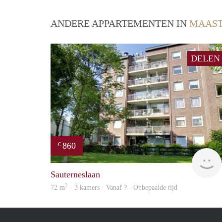
ANDERE APPARTEMENTEN IN
MAAST
DELEN
860
€
Sauterneslaan
2
72 m
· 3 kamers · Vanaf ? - Onbepaalde tijd