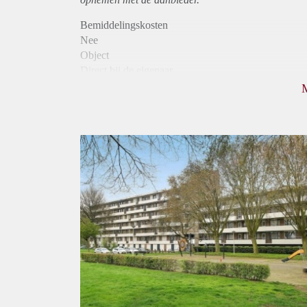
Bemiddelingskosten
Nee
Object
Direct bij de eigenaar
Borg
850
Garantiestelling
Mogelijk
Huurtoeslag
Niet mogelijk
Inkomen eis
3,1 X Maandhuur Bruto
Huurtermijn
Onbepaalde termijn
Oplevering
Kaal