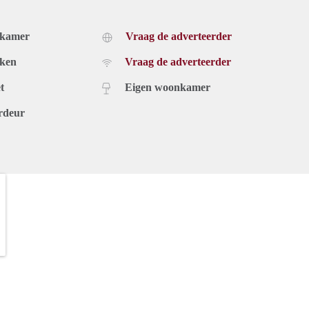
dkamer
Vraag de adverteerder
uken
Vraag de adverteerder
t
Eigen woonkamer
rdeur