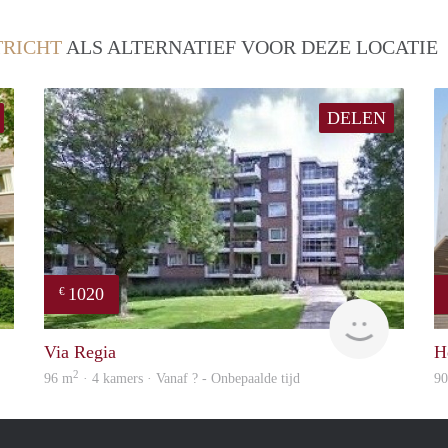
RICHT
ALS ALTERNATIEF VOOR DEZE LOCATIE
DELEN
1020
€
Woning
finder
Via Regia
H
2
96 m
· 4 kamers · Vanaf ? - Onbepaalde tijd
9