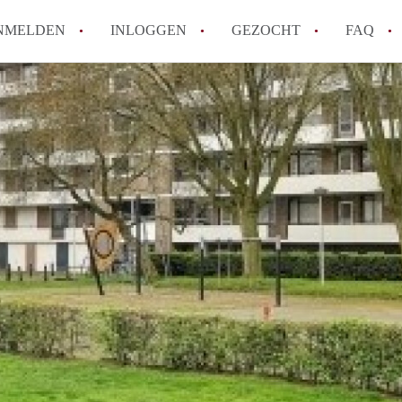
NMELDEN
INLOGGEN
GEZOCHT
FAQ
How to translate AppartementMaastricht!
Wat is AppartementMaastricht?
Hoeveel kost het om te reageren op een A
Wat is de privacyverklaring van Appartem
Berekent AppartementMaastricht
makelaarsvergoeding/bemiddelingsvergoe
Alle veelgestelde vragen