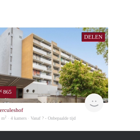
DELEN
865
€
Woning
erculeshof
2
0 m
· 4 kamers · Vanaf ? - Onbepaalde tijd