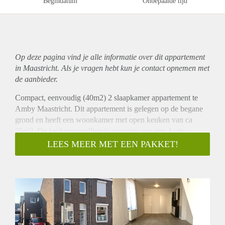
Begindatum
Onbepaalde tijd
Op deze pagina vind je alle informatie over dit
appartement
in Maastricht. Als je vragen hebt kun je contact opnemen met
de aanbieder.
Compact, eenvoudig (40m2) 2 slaapkamer appartement te
Amby Maastricht. Dit appartement is gelegen op de begane
grond en heeft een woonkamer met open keuken van ca
25m2. De keukenopstelling is voorzien van een 4 pits
fornuis, afzuigkap, oven en inbouwkoelkast. Er zijn twee
LEES MEER MET EEN PAKKET!
kleine slaapkamers ( 5m2+7m2) en een nette badkamer met
douche, wastafel en toilet.
In Amby zijn diverse winkels, openbaar vervoer , café en
restaurantjes aanwezig. Maastricht centrum is 10 minuten met
de fiets.
Huurgegevens:
- De maandhuur excl. GWE bedraagt € 750,- per maand