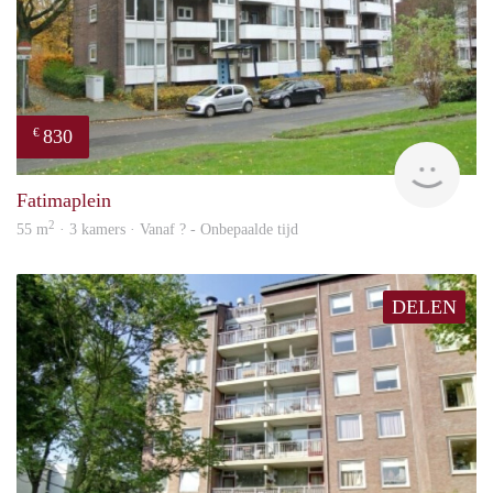
830
€
finde
Fatimaplein
2
55 m
· 3 kamers · Vanaf ? - Onbepaalde tijd
DELEN