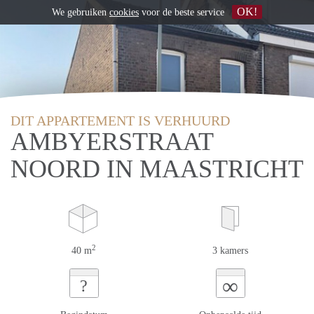
OK!
We gebruiken
cookies
voor de beste service
DIT APPARTEMENT IS VERHUURD
AMBYERSTRAAT
NOORD IN MAASTRICHT
2
40 m
3 kamers
∞
?