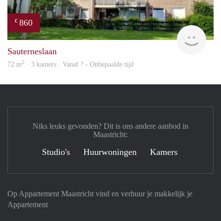
860
€
Woni
Sauterneslaan
2
72 m
· 3 kamers · Vanaf ? - Onbepaalde tijd
Niks leuks gevonden? Dit is ons andere aanbod in
Maastricht:
Studio's
Huurwoningen
Kamers
Op Appartement Maastricht vind en verhuur je makkelijk je
Appartement