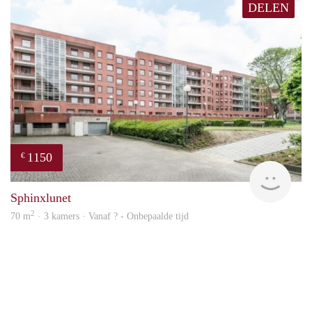
DELEN
1150
€
finde
Sphinxlunet
2
70 m
· 3 kamers · Vanaf ? - Onbepaalde tijd