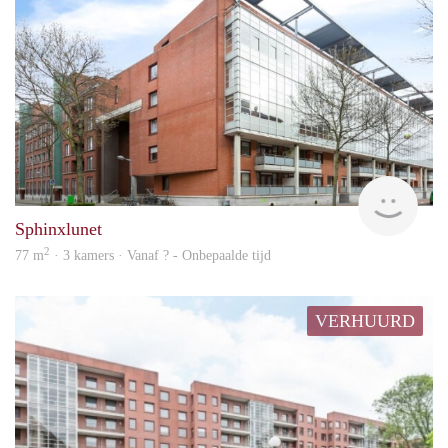
Woni
Sphinxlunet
2
77 m
· 3 kamers · Vanaf ? - Onbepaalde tijd
VERHUURD