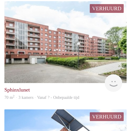
VERHUURD
finde
Sphinxlunet
2
70 m
· 3 kamers · Vanaf ? - Onbepaalde tijd
VERHUURD