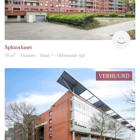
Woni
Sphinxlunet
2
70 m
· 3 kamers · Vanaf ? - Onbepaalde tijd
VERHUURD