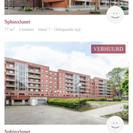
finde
Sphinxlunet
2
77 m
· 3 kamers · Vanaf ? - Onbepaalde tijd
VERHUURD
finde
Sphinxlunet