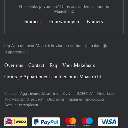
Niks leuks gevonden? Dit is ons andere aanbod in
Maastricht:
Studio's
Huurwoningen
Kamers
Op Appartement Maastricht vind en verhuur je makkelijk je
Appartement
Over ons
Contact
Faq
Voor Makelaars
Gratis je Appartement aanbieden in Maastricht
© 2026 - Appartement Maastricht - KvK nr. 02094127 –
Nederland
Voorwaarden & privacy
Disclaimer
Spam & nep-accounts
Account verwijderen
Je rekent gemakkelijk af met Paypal
Je rekent gemakkelijk af met M
Je rekent gemakkelij
Je re