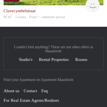
finde
Clavecymbelstraat
2
90 m
· 3 rooms · From ? - Indefinite period
Couldn't find anything? These are our other offers in
Maastricht:
Studio's
Rental Properties
Rooms
Find your Apartment on Apartment Maastricht
About us
Contact
Faq
For Real Estate Agents/Realtors