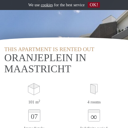
OK!
We use
cookies
for the best service
THIS APARTMENT IS RENTED OUT
ORANJEPLEIN IN
MAASTRICHT
2
101 m
4 rooms
∞
07