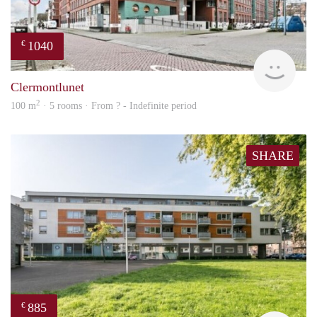
1040
€
finde
Clermontlunet
2
100 m
· 5 rooms · From ? - Indefinite period
SHARE
885
€