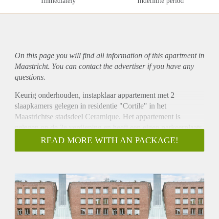
Immediately
Indefinite period
On this page you will find all information of this
apartment
in
Maastricht. You can contact the advertiser if you have any
questions.
Keurig onderhouden, instapklaar appartement met 2
slaapkamers gelegen in residentie "Cortile" in het
Maastrichtse stadsdeel Ceramique. Het appartement is
gelegen op de 2e verdieping en heeft een eigen parkeerplaats
in de parkeergarage. Het complex ligt op loopafstand van het
READ MORE WITH AN PACKAGE!
centrum van Maastricht en de belangrijke uitvalswegen
bevinden zich in de directe nabijheid. Niet beschikbaar voor
studenten / woningdelers.
Indeling:
Entree met garderobe. Woonkamer van ca. 30m2 en open
keuken van ca. 6 m2 in hoekopstelling v.v. vaatwasser, 4-pits
gaskookplaat, afzuigkap en oven. Vanuit de keuken is er