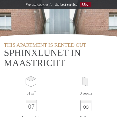
OK!
We use
cookies
for the best service
THIS APARTMENT IS RENTED OUT
SPHINXLUNET IN
MAASTRICHT
2
81 m
3 rooms
∞
07