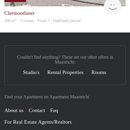
finde
Clermontlunet
2
100 m
· 5 rooms · From ? - Indefinite period
Couldn't find anything? These are our other offers in
Maastricht:
Studio's
Rental Properties
Rooms
Find your Apartment on Apartment Maastricht
About us
Contact
Faq
For Real Estate Agents/Realtors