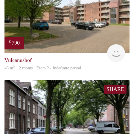
790
€
finde
Vulcanushof
2
46 m
· 2 rooms · From ? - Indefinite period
SHARE