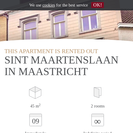
OK!
We use
cookies
for the best service
THIS APARTMENT IS RENTED OUT
SINT MAARTENSLAAN
IN MAASTRICHT
2
45 m
2 rooms
∞
09