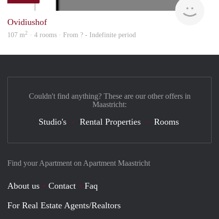
Woni
Ovidiushof
2
107 m
· 4 rooms · From ? - Indefinite period
Couldn't find anything? These are our other offers in
Maastricht:
Studio's
Rental Properties
Rooms
Find your Apartment on Apartment Maastricht
About us
Contact
Faq
For Real Estate Agents/Realtors