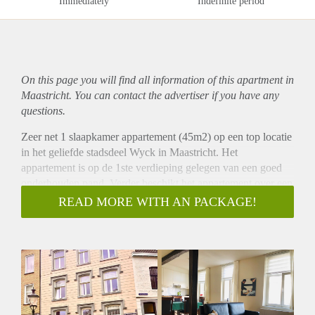
Immediately
Indefinite period
On this page you will find all information of this
apartment
in
Maastricht. You can contact the advertiser if you have any
questions.
Zeer net 1 slaapkamer appartement (45m2) op een top locatie
in het geliefde stadsdeel Wyck in Maastricht. Het
appartement is op de 1ste verdieping gelegen van een goed
onderhouden pand. Verder beschikt het appartement over een
moderne keuken welke is v.v. een combi oven, 4 pits
READ MORE WITH AN PACKAGE!
gasfornuis, afzuiging, vaatwasser en koelkast met vriesvakje.
De moderne badkamer is v.v. een ligbad / douche combinatie,
wastafel, toilet en wasmachine aansluiting.
Niet beschikbaar voor studenten en huisdieren zijn niet
toegestaan.
Huurprijs 905,- excl G/E (incl servicekosten / W).
Waarborgsom gelijk aan 1 maand huur.