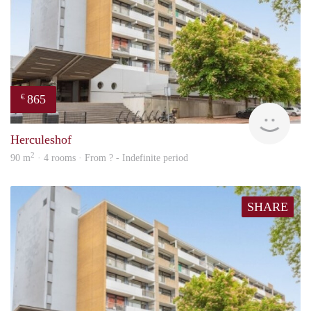
865
€
finde
Herculeshof
2
90 m
· 4 rooms · From ? - Indefinite period
SHARE