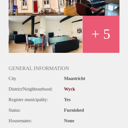
+ 5
GENERAL INFORMATION
City
Maastricht
District/Neighbourhood:
Wyck
Register municipality:
Yes
Status:
Furnished
Housemates:
None