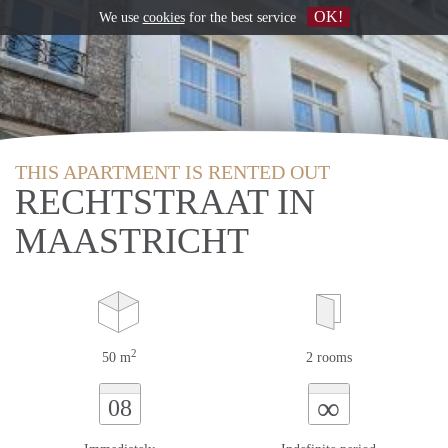
OK!
We use
cookies
for the best service
THIS APARTMENT IS RENTED OUT
RECHTSTRAAT IN
MAASTRICHT
2
50 m
2 rooms
∞
08