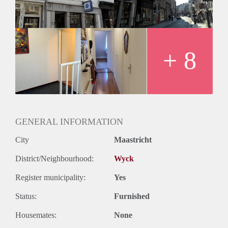
Huurgegevens:
- De huurprijs excl. G/W/E bedraagt € 865,- per maand.
- Waarborgsom bedraagt € 865,-
- Huisdieren zijn helaas niet toegestaan.
- Uitsluitend beschikbaar voor 1 werkend persoon.
+ 8
GENERAL INFORMATION
City
Maastricht
District/Neighbourhood:
Wyck
Register municipality:
Yes
Status:
Furnished
Housemates:
None