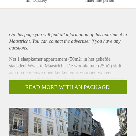
Immediately
Indefinite period
On this page you will find all information of this
apartment
in
Maastricht. You can contact the advertiser if you have any
questions.
Net 1 slaapkamer appartement (50m2) in het geliefde
stadsdeel Wyck te Maastricht. De woonkamer (25m2) sluit
aan op de nieuwe open keuken en is voorzien van een
kookplaat en afzuigkap. De slaapkamer is ruim van opzet en
aan de achterzijde gelegen. De nieuwe badkamer is voorzien
READ MORE WITH AN PACKAGE!
van een douche en wastafel. Het nieuwe toilet is separaat
gelegen. Bij het gehuurde hoort tevens een bergruimte op de
begane grond waar de wasmachine aansluiting zich bevindt
en het plaatsen van een fiets tot de mogelijkheden behoort.
Bijzonderheden:
- Inbouw vaatwasser en inbouw koelkast met vriesvak wordt
door huidige huurder ter overname aangeboden.