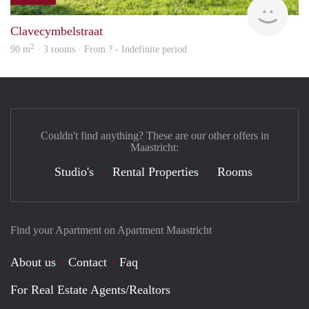
finde
Clavecymbelstraat
2
90 m
· 3 rooms · From ? - Indefinite period
Couldn't find anything? These are our other offers in
Maastricht:
Studio's
Rental Properties
Rooms
Find your Apartment on Apartment Maastricht
About us
Contact
Faq
For Real Estate Agents/Realtors