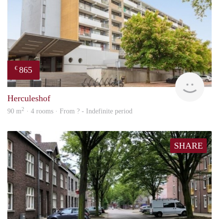
865
€
finde
Herculeshof
2
90 m
· 4 rooms · From ? - Indefinite period
SHARE