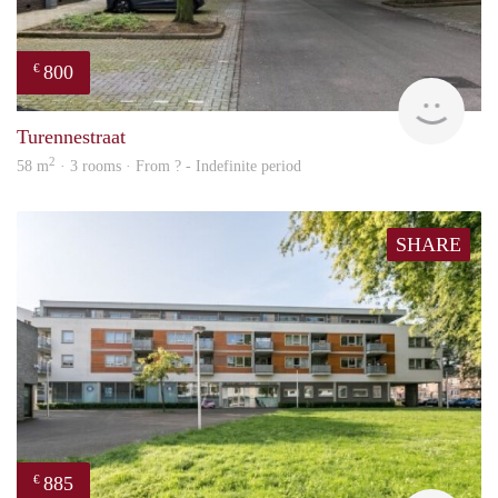
800
€
finde
Turennestraat
2
58 m
· 3 rooms · From ? - Indefinite period
SHARE
885
€