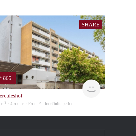
SHARE
865
€
Woning
erculeshof
2
0 m
· 4 rooms · From ? - Indefinite period