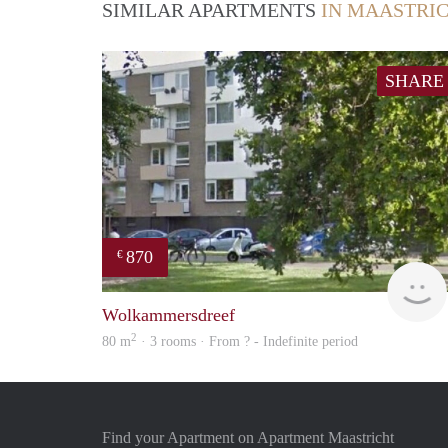
SIMILAR APARTMENTS
IN MAASTRI
SHARE
870
€
Wolkammersdreef
2
80 m
· 3 rooms · From ? - Indefinite period
Find your Apartment on Apartment Maastricht