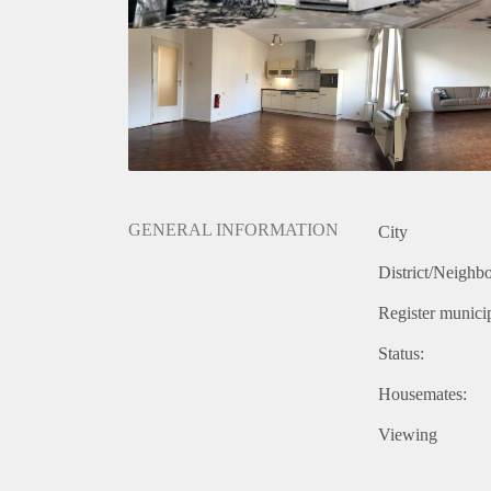
GENERAL INFORMATION
City
District/Neighb
Register municip
Status:
Housemates:
Viewing