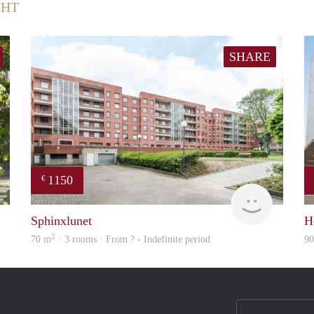
CHT
SHARE
1150
€
rent
finder
Sphinxlunet
H
2
70 m
· 3 rooms · From ? - Indefinite period
9