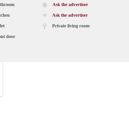
athroom
Ask the advertiser
tchen
Ask the advertiser
let
Private living room
ont door