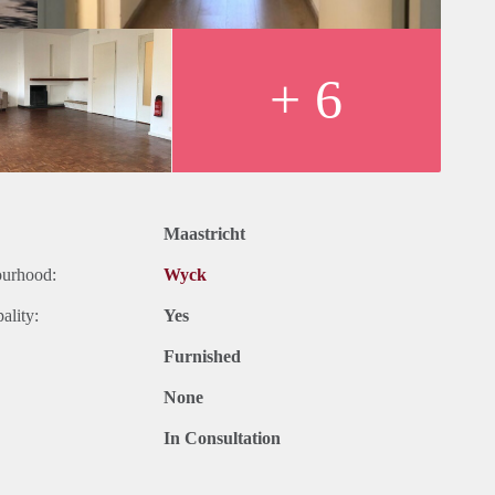
+ 6
Maastricht
ourhood:
Wyck
ality:
Yes
Furnished
None
In Consultation