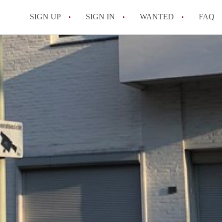
SIGN UP
SIGN IN
WANTED
FAQ
All FAQs