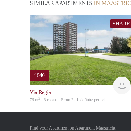
SIMILAR APARTMENTS
IN MAASTRI
SHARE
840
€
Via Regia
2
76 m
· 3 rooms · From ? - Indefinite period
Find your Apartment on Apartment Maastricht