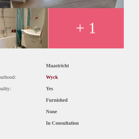
+ 1
Maastricht
ourhood:
Wyck
ality:
Yes
Furnished
None
In Consultation