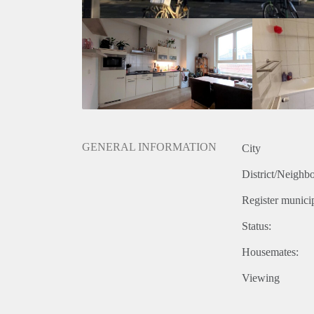
GENERAL INFORMATION
City
District/Neighb
Register municip
Status:
Housemates:
Viewing