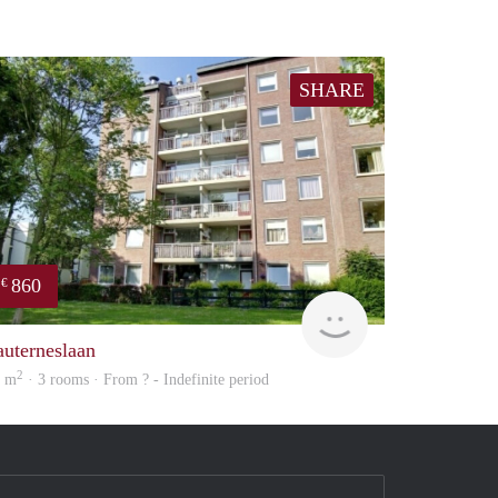
SHARE
860
€
Woning
auterneslaan
2
2 m
· 3 rooms · From ? - Indefinite period