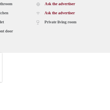
athroom
Ask the advertiser
tchen
Ask the advertiser
let
Private living room
ont door