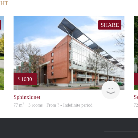
CHT
SHARE
1030
€
rent
finder
Sphinxlunet
S
2
77 m
· 3 rooms · From ? - Indefinite period
7