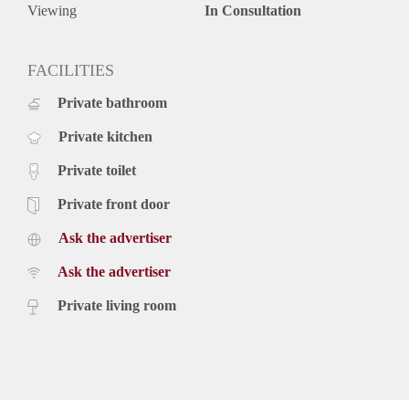
gemeentelijke belastingen.
Viewing
In Consultation
Het appartement wordt eenmaal per twee weken gepoetst (zit
in de huurprijs inbegrepen).
De woning is ideaal voor expats, werkend of nette rustige
FACILITIES
student (KOPPEL MAG OOK OF 2 BEVRIENDE
Private bathroom
STUDENTEN).
Zeer gunstig gelegen ten opzichte van alle winkels
Private kitchen
(Stadscentrum) supermarkten, Universiteiten, centraal station
en alle uitvalswegen.
Private toilet
Private front door
Ask the advertiser
Ask the advertiser
Private living room