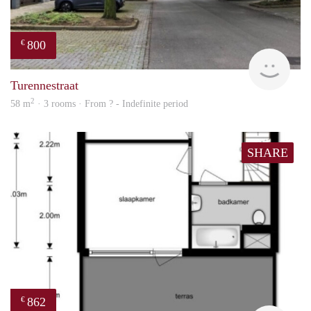
800
€
Woni
Turennestraat
2
58 m
· 3 rooms · From ? - Indefinite period
SHARE
862
€