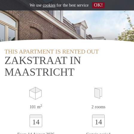
OK!
We use
cookies
for the best service
THIS APARTMENT IS RENTED OUT
ZAKSTRAAT IN
MAASTRICHT
2
101 m
2 rooms
14
14