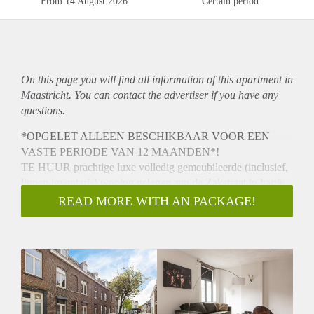
From 14 August 2026
Certain period
On this page you will find all information of this
apartment
in
Maastricht. You can contact the advertiser if you have any
questions.
*OPGELET ALLEEN BESCHIKBAAR VOOR EEN
VASTE PERIODE VAN 12 MAANDEN*!
TE HUUR prachtige luxe volledig gemeubileerde (inclusief,
linnen inventaris) woning gelegen aan de Zakstraat in hartje
centrum van Maastricht.
READ MORE WITH AN PACKAGE!
De woning is 101 m² groot en beschikt over 1 luxe
slaapkamer met een vrijstaand bad en wastafel (25M2) en een
2e te realiseren slaapkamer in de woonkamer waar een Top
dubbel uitklap bed is ingebouwd.
Bij binnenkomst kom je aan in de grote (20 m²) mooie
keuken en woonruimte met een "gezamenlijke ruimte". Deze
is van alle gemakken voorzien. Zo beschikt de keuken over