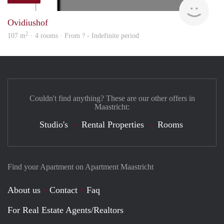
Woni
Ovidiushof
2
107 m
· 4 rooms · From ? - Indefinite period
Couldn't find anything? These are our other offers in
Maastricht:
Studio's
Rental Properties
Rooms
Find your Apartment on Apartment Maastricht
About us
Contact
Faq
For Real Estate Agents/Realtors