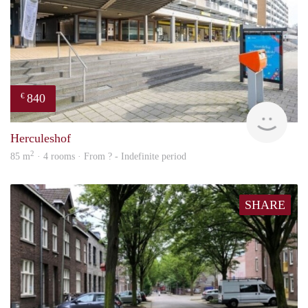
840
€
finde
Herculeshof
2
85 m
· 4 rooms · From ? - Indefinite period
SHARE