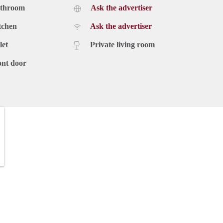
athroom
Ask the advertiser
tchen
Ask the advertiser
let
Private living room
ont door