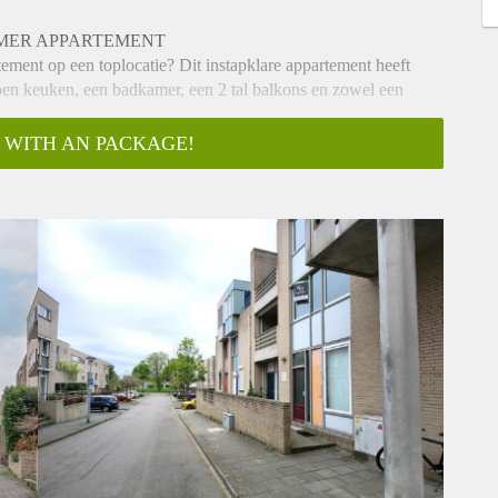
MER APPARTEMENT
ement op een toplocatie? Dit instapklare appartement heeft
n keuken, een badkamer, een 2 tal balkons en zowel een
 WITH AN PACKAGE!
n het centrum van Maastricht (ca. 10 fietsminuten) en op
ation Randwyck en het Provinciehuis Limburg. Er zijn in de
scholen, kinderopvang, winkels voor uw dagelijkse
e ruimte kan worden gebruikt als opslag of voor het stallen van
ERDIEPING:
e ruimtes. De ruime woonkamer met open keuken is voorzien van
met kunststof werkblad is voorzien van een
uis en afzuigkap. Vanuit de woonkamer is er toegang tot het
 is. Het balkon is gesitueerd op het oosten waardoor je kunt