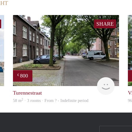
CHT
SHARE
800
€
finder
finder
Turennestraat
V
2
58 m
· 3 rooms · From ? - Indefinite period
9