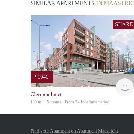
SIMILAR APARTMENTS
IN MAASTRI
SHARE
1040
€
Clermontlunet
2
100 m
· 5 rooms · From ? - Indefinite period
Find your Apartment on Apartment Maastricht