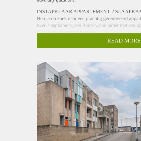
INSTAPKLAAR APPARTEMENT 2 SLAAPKA
Ben je op zoek naar een prachtig gerenoveerd appart
twee slaapkamers, een ruime woonkamer met een ope
inpandige als externe berging.
OMGEVING:
READ MORE
De stadswijk Randwyck is gelegen ten zuidoosten va
loopafstand tussen het MECC, MUMC+ en NS treinst
dichte nabijheid in de woonomgeving verschillende 
boodschappen en fraaie parken langs de Maas.
INDELING
BEGANE GROND:
Privé berging (voorzien van elektra & ca. 5 m2), dez
fietsen.
APPARTEMENT GELEGEN OP DE TWEEDE V
Entree/hal met garderobe die toegang biedt tot all
een nette nieuwe laminaat vloer. De nieuwe keuken 
koel-/vriescombinatie, oven, vaatwasser, 4 pits forn
grote balkon van circa 6 m2, waar het heerlijk zitten
genieten van de ochtendzon.