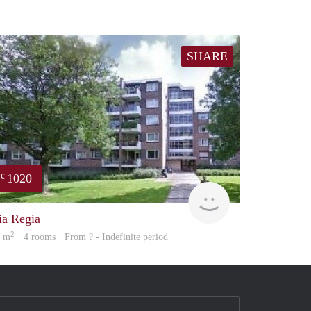
SHARE
1020
€
finder
ia Regia
2
6 m
· 4 rooms · From ? - Indefinite period