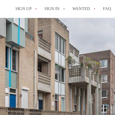
SIGN UP
SIGN IN
WANTED
FAQ
All FAQs