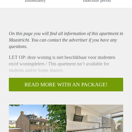
Immediately
Indefinite period
On this page you will find all information of this
apartment
in
Maastricht. You can contact the advertiser if you have any
questions.
LET OP: deze woning is niet beschikbaar voor studenten
en/of woningdelers / This apartment isn’t available for
students and/or home sharers.
In de populaire wijk “Oud Caberg” gelegen, totaal
gerenoveerd (2016) halfvrijstaand woonhuis met 5
READ MORE WITH AN PACKAGE!
slaapkamers, 2 dakkapellen en gratis parkeergelegenheid
voor de deur.
Deze woning ligt op een uiterst rustige locatie aan de rand
van de stad met uitzicht op een weiland. Door de ruime
indeling is deze woning uitermate geschikt voor bijvoorbeeld
wie wonen en werken wil combineren of voor grotere
gezinnen.