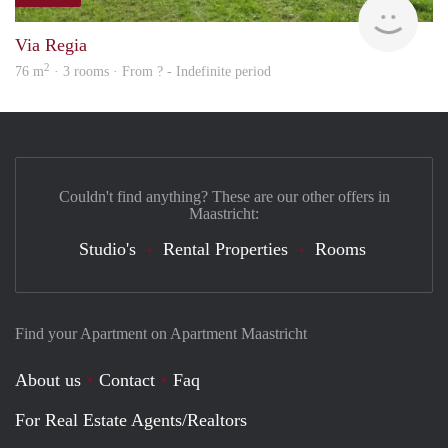
rent
Via Regia
2
76 m
· 3 rooms · From ? - Indefinite period
Couldn't find anything? These are our other offers in
Maastricht:
Studio's
Rental Properties
Rooms
Find your Apartment on Apartment Maastricht
About us
Contact
Faq
For Real Estate Agents/Realtors