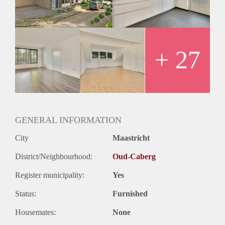
Kortom een bezichtiging meer dan waard!
+ 27
GENERAL INFORMATION
City
Maastricht
District/Neighbourhood:
Oud-Caberg
Register municipality:
Yes
Status:
Furnished
Housemates:
None