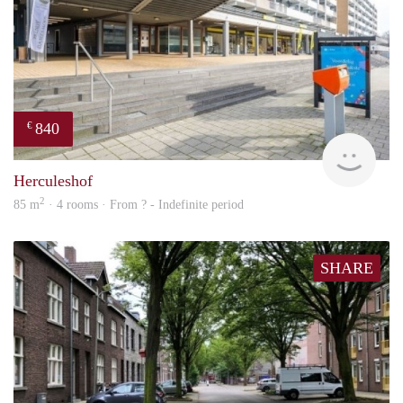
840
€
finde
Herculeshof
2
85 m
· 4 rooms · From ? - Indefinite period
SHARE