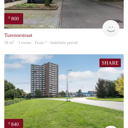
800
€
finde
Turennestraat
2
58 m
· 3 rooms · From ? - Indefinite period
SHARE
840
€