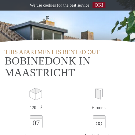
OK!
We use
cookies
for the best service
THIS APARTMENT IS RENTED OUT
BOBINEDONK IN
MAASTRICHT
2
120 m
6 rooms
∞
07