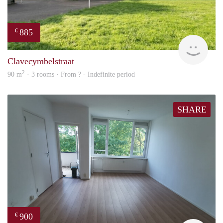
885
€
finde
Clavecymbelstraat
2
90 m
· 3 rooms · From ? - Indefinite period
SHARE
900
€