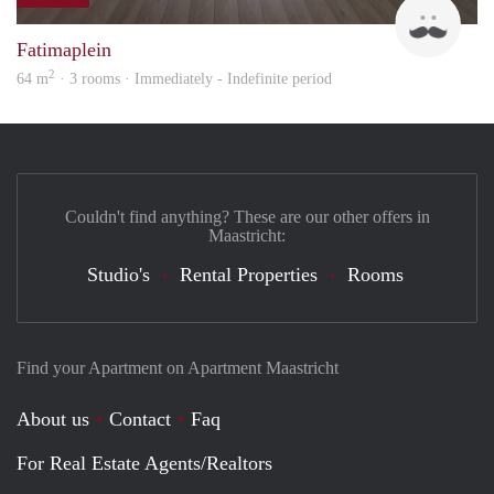
Tim
Fatimaplein
2
64 m
· 3 rooms · Immediately - Indefinite period
Couldn't find anything? These are our other offers in
Maastricht:
Studio's
Rental Properties
Rooms
Find your Apartment on Apartment Maastricht
About us
Contact
Faq
For Real Estate Agents/Realtors