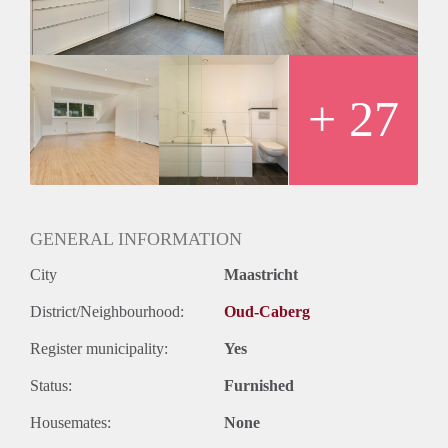
Deze woning ligt op een uiterst rustige locatie aan de rand
van de stad met uitzicht op een weiland. Door de ruime
indeling is deze woning uitermate geschikt voor bijvoorbeeld
wie wonen en werken wil combineren of voor grotere
gezinnen.
+ 27
Kortom een bezichtiging meer dan waard!
GENERAL INFORMATION
City
Maastricht
District/Neighbourhood:
Oud-Caberg
Register municipality:
Yes
Status:
Furnished
Housemates:
None