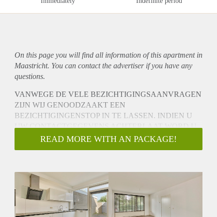
Immediately
Indefinite period
On this page you will find all information of this
apartment
in
Maastricht. You can contact the advertiser if you have any
questions.
VANWEGE DE VELE BEZICHTIGINGSAANVRAGEN
ZIJN WIJ GENOODZAAKT EEN
BEZICHTIGINGENSTOP IN TE LASSEN. INDIEN U
UW CONTACTGEGEVENS ACHTERLAAT WORD U
OP DE RESERVELIJST GEPLAATST.
READ MORE WITH AN PACKAGE!
LET OP: deze woning is niet beschikbaar voor studenten
en/of woningdelers / This apartment isn’t available for
students and/or home sharers.
In de populaire wijk “Oud Caberg” gelegen, totaal
gerenoveerd (2016) half-vrijstaand woonhuis met 5
slaapkamers, 2 dakkapellen en gratis parkeergelegenheid
voor de deur.