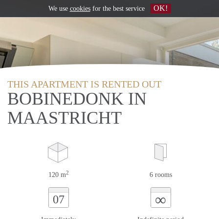
OK!
We use
cookies
for the best service
THIS APARTMENT IS RENTED OUT
BOBINEDONK IN
MAASTRICHT
2
120 m
6 rooms
∞
07