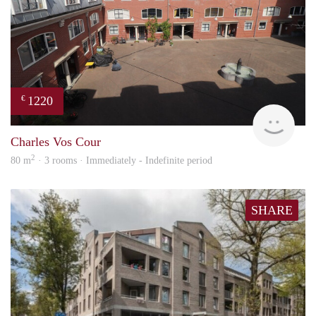
1220
€
Imm
Charles Vos Cour
2
80 m
· 3 rooms · Immediately - Indefinite period
SHARE