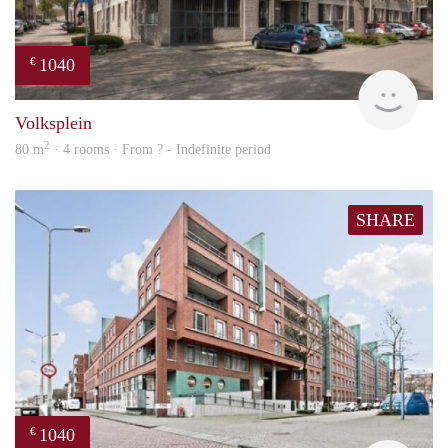
1040
€
finde
Volksplein
2
80 m
· 4 rooms · From ? - Indefinite period
SHARE
1040
€