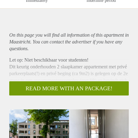
Immediately
Indefinite period
On this page you will find all information of this
apartment
in
Maastricht. You can contact the advertiser if you have any
questions.
Let op: Niet beschikbaar voor studenten!
Dit keurig onderhouden 2 slaapkamer appartement met privé
parkeerplaats(!) en privé beging (ca 9m2) is gelegen op de 2e
etage in een appartementencomplex (met lift) en bevindt zich
op loopafstand van het centrum.
READ MORE WITH AN PACKAGE!
De indeling van het appartement is als volgt:
Hal welke toegang biedt tot alle vertrekken. Separaat toilet
met fonteintje.
Berging met CV opstelling en wasmachine aansluiting.
De woonkamer is ruim van opzet en geniet veel natuurlijke
lichtinval en is v.v. een mooie parketvloer (kersenhout). De
woonkamer biedt tevens toegang tot het balkon.