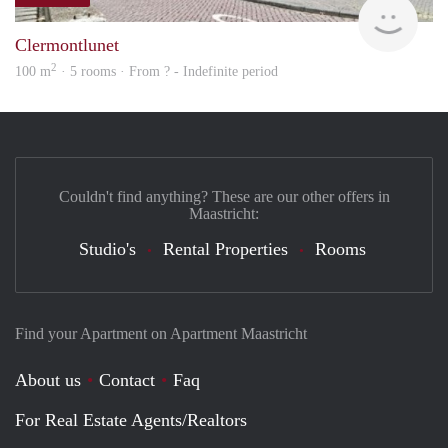
rent
Clermontlunet
2
100 m
· 5 rooms · From ? - Indefinite period
Couldn't find anything? These are our other offers in
Maastricht:
Studio's
Rental Properties
Rooms
Find your Apartment on Apartment Maastricht
About us
Contact
Faq
For Real Estate Agents/Realtors