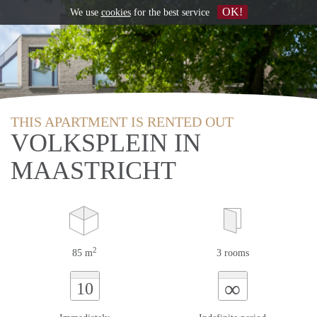
OK!
We use
cookies
for the best service
THIS APARTMENT IS RENTED OUT
VOLKSPLEIN IN
MAASTRICHT
2
85 m
3 rooms
∞
10