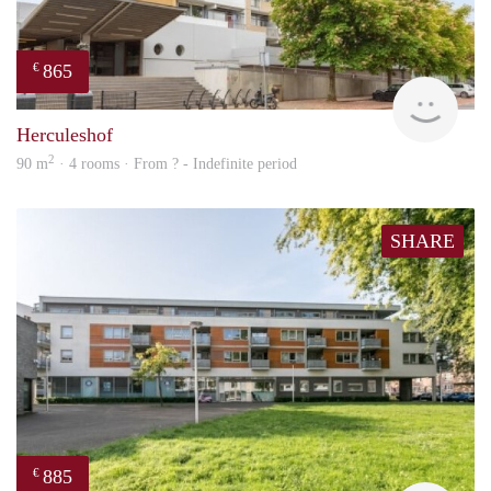
865
€
finde
Herculeshof
2
90 m
· 4 rooms · From ? - Indefinite period
SHARE
885
€