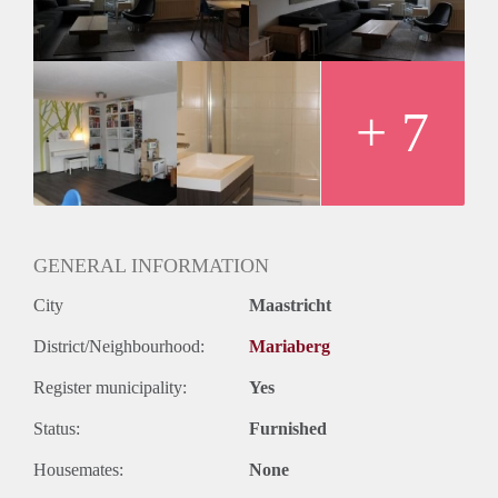
EN WATER EN EXCL. ELEKTRICITEIT, GAS,
INTERNET EN TV.
De woning is ideaal voor expats, werkend koppel of 2
bevriende studenten.
Minimale huurperiode is 12 maanden.
+ 7
Zeer gunstig gelegen ten opzichte van alle winkels
(Stadscentrum) supermarkten, Universiteiten, centraal station
en alle uitvalswegen
GENERAL INFORMATION
City
Maastricht
District/Neighbourhood:
Mariaberg
Register municipality:
Yes
Status:
Furnished
Housemates:
None