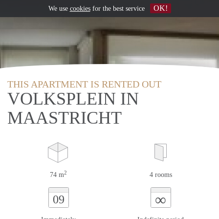
OK!
We use
cookies
for the best service
THIS APARTMENT IS RENTED OUT
VOLKSPLEIN IN
MAASTRICHT
2
74 m
4 rooms
∞
09