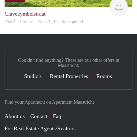
finde
Clavecymbelstraat
2
90 m
· 3 rooms · From ? - Indefinite period
Couldn't find anything? These are our other offers in
Maastricht:
Studio's
Rental Properties
Rooms
Find your Apartment on Apartment Maastricht
About us
Contact
Faq
For Real Estate Agents/Realtors