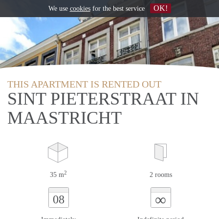
OK!
We use
cookies
for the best service
THIS APARTMENT IS RENTED OUT
SINT PIETERSTRAAT IN
MAASTRICHT
2
35 m
2 rooms
∞
08