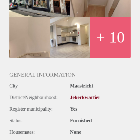
- Voorzien van airco.
- Zowel de voor als achterzijde voorzijn van schuine wanden.
- Niet geschikt voor personen van boven de 1.90m
Huurgegevens:
- De huurprijs incl. voorschot G/W/E en servicekosten
+ 10
bedraagt € 1329,- per maand.
- Waarborgsom bedraagt € 2108,-
- Huisdieren zijn hier helaas niet toegestaan.
Wij werken conform het toewijzigingsprotocol van Pararius.
Meer informatie vind je via deze link:
https://www.pararius.nl/info/selectieprocedure-huurder
GENERAL INFORMATION
City
Maastricht
District/Neighbourhood:
Jekerkwartier
Register municipality:
Yes
Status:
Furnished
Housemates:
None