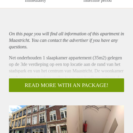
Immediately
Indefinite period
On this page you will find all information of this
apartment
in
Maastricht. You can contact the advertiser if you have any
questions.
Net onderhouden 1 slaapkamer appartement (35m2) gelegen
op de 3de verdieping op een top locatie aan de rand van het
stadspark en van het centrum van Maastricht. De woonkamer
heeft een open keuken welke is v.v. een koelkast, vriezer, 4
pits fornuis, oven, afzuiging en kleine vaatwasser. De
READ MORE WITH AN PACKAGE!
slaapkamer is ruim van opzet en aan de achterzijde van het
appartement gelegen. De badkamer is v.v. een inloop douche,
wastafel, toilet en wasmachine aansluiting. Bij het gehuurde
hoort tevens een kleine bergruimte. Het gehele appartement is
voorzien van een laminaatvloer en airconditioning.
Bijzonderheden:
- Niet beschikbaar voor woningdelers.