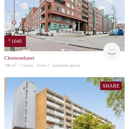
1040
€
finde
Clermontlunet
2
100 m
· 5 rooms · From ? - Indefinite period
SHARE