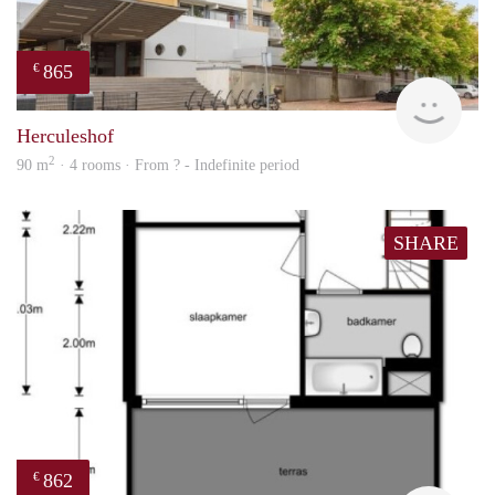
865
€
finde
Herculeshof
2
90 m
· 4 rooms · From ? - Indefinite period
SHARE
862
€