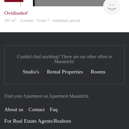
Woni
Ovidiushof
2
107 m
· 4 rooms · From ? - Indefinite period
Couldn't find anything? These are our other offers in
Maastricht:
Studio's
Rental Properties
Rooms
Find your Apartment on Apartment Maastricht
About us
Contact
Faq
For Real Estate Agents/Realtors