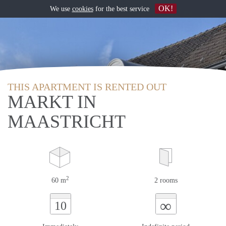
OK!
We use
cookies
for the best service
THIS APARTMENT IS RENTED OUT
MARKT IN
MAASTRICHT
2
60 m
2 rooms
∞
10