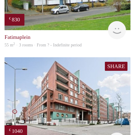
830
€
finde
Fatimaplein
2
55 m
· 3 rooms · From ? - Indefinite period
SHARE
1040
€