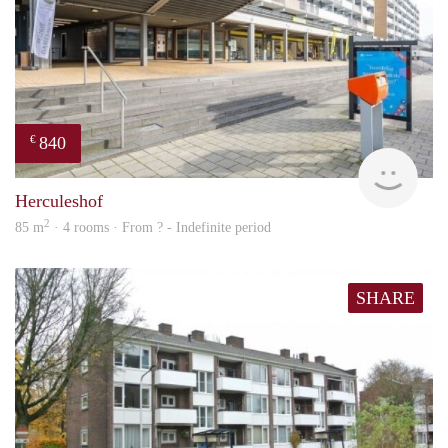
840
€
finde
Herculeshof
2
85 m
· 4 rooms · From ? - Indefinite period
SHARE