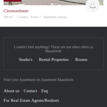
rent
Clermontlunet
2
100 m
· 5 rooms · From ? - Indefinite period
Couldn't find anything? These are our other offers in
Maastricht:
Studio's
Rental Properties
Rooms
Find your Apartment on Apartment Maastricht
About us
Contact
Faq
For Real Estate Agents/Realtors