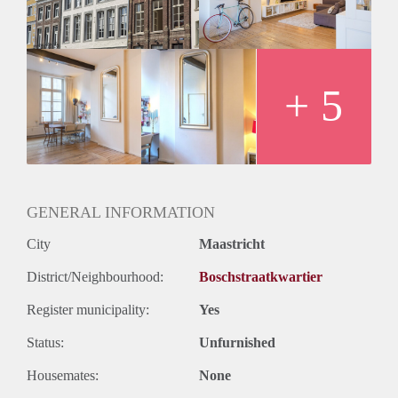
+ 5
GENERAL INFORMATION
City
Maastricht
District/Neighbourhood:
Boschstraatkwartier
Register municipality:
Yes
Status:
Unfurnished
Housemates:
None