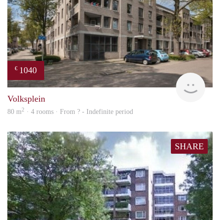
1040
€
finde
Volksplein
2
80 m
· 4 rooms · From ? - Indefinite period
SHARE