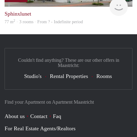
finde
Sphinxlunet
2
77 m
· 3 rooms · From ? - Indefinite period
Couldn't find anything? These are our other offers in
Maastricht:
Studio's
Rental Properties
Rooms
Find your Apartment on Apartment Maastricht
About us
Contact
Faq
For Real Estate Agents/Realtors