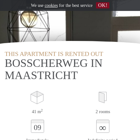
OK!
We use
cookies
for the best service
THIS APARTMENT IS RENTED OUT
BOSSCHERWEG IN
MAASTRICHT
2
41 m
2 rooms
∞
09