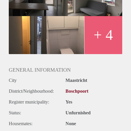
De markt, vrijthof, trein station en de universiteiten bevinden
zich op nog geen 5-10 minuten fietsafstand.
Supermarkt op 100 meter loopafstand.
Huurprijs is €875,00 p.m. exclusief: gas, elektra, water,
internet en de gemeentelijke belastingen
+ 4
Ideaal voor een werkend of studeren persoon of koppel.
GENERAL INFORMATION
City
Maastricht
District/Neighbourhood:
Boschpoort
Register municipality:
Yes
Status:
Unfurnished
Housemates:
None