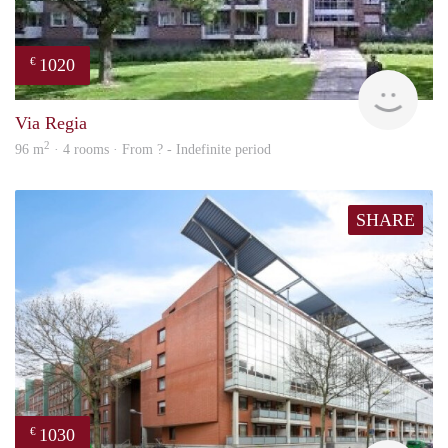
1020
€
finde
Via Regia
2
96 m
· 4 rooms · From ? - Indefinite period
SHARE
1030
€