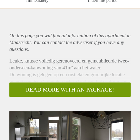
Immediately
Indefinite period
On this page you will find all information of this
apartment
in
Maastricht. You can contact the advertiser if you have any
questions.
Leuke, knusse volledig gerenoveerd en gemeubileerde twee-
onder-een-kapwoning van 41m² aan het water.
De woning is gelegen op een rustieke en groenrijke locatie
op nog een geen 5 minuten fietsafstand van het centrum van
Maastricht.
READ MORE WITH AN PACKAGE!
Op de begane grond bevindt zich de open keuken met
eettafel, de woonkamer en het eerste toilet.
Op de eerste verdieping bevindt zich de slaapkamer.
Eveneens de badkamer met douche, wastafel en tweede toilet
is gelegen op de eerste verdieping.
De woning beschikt over een ruime tuin (voor-, achter- en
zijkant) en biedt gelegenheid tot het parkeren van uw auto.