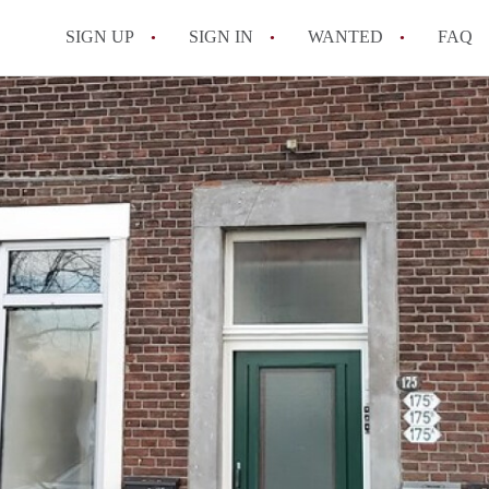
SIGN UP
SIGN IN
WANTED
FAQ
All FAQs