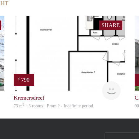
CHT
SHARE
790
€
finder
Woning
Kremersdreef
C
2
73 m
· 3 rooms · From ? - Indefinite period
9