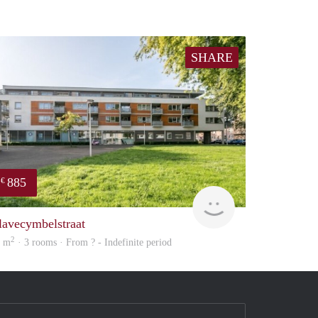
SHARE
885
€
finder
lavecymbelstraat
2
0 m
· 3 rooms · From ? - Indefinite period