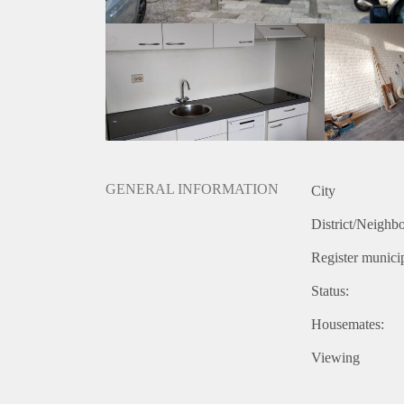
GENERAL INFORMATION
City
District/Neighb
Register municip
Status:
Housemates:
Viewing