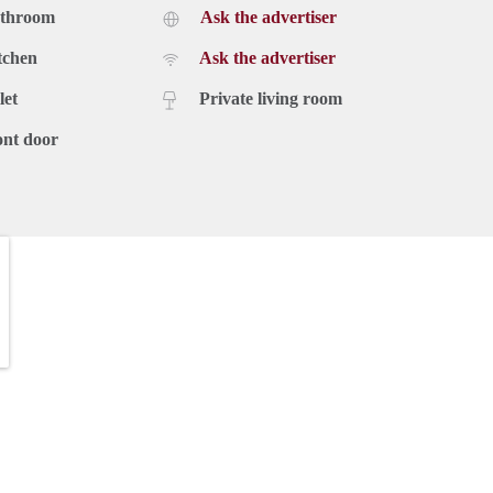
athroom
Ask the advertiser
tchen
Ask the advertiser
let
Private living room
ont door