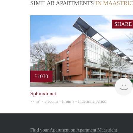
SIMILAR APARTMENTS
IN MAASTRI
SHARE
1030
€
Sphinxlunet
2
77 m
· 3 rooms · From ? - Indefinite period
Find your Apartment on Apartment Maastricht