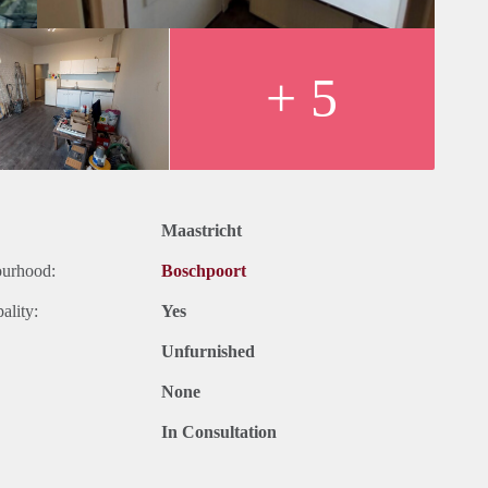
+ 5
Maastricht
ourhood:
Boschpoort
ality:
Yes
Unfurnished
None
In Consultation