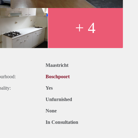
+ 4
Maastricht
ourhood:
Boschpoort
ality:
Yes
Unfurnished
None
In Consultation