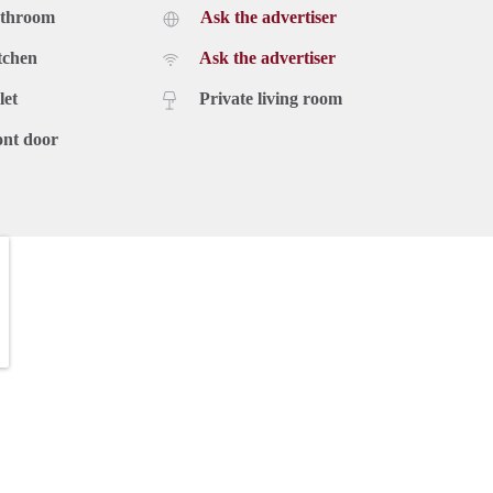
athroom
Ask the advertiser
tchen
Ask the advertiser
let
Private living room
ont door