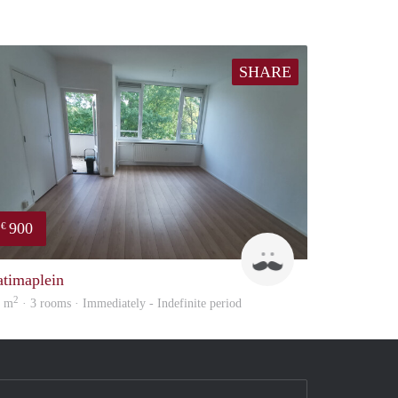
SHARE
900
€
Tim
atimaplein
2
4 m
· 3 rooms · Immediately - Indefinite period