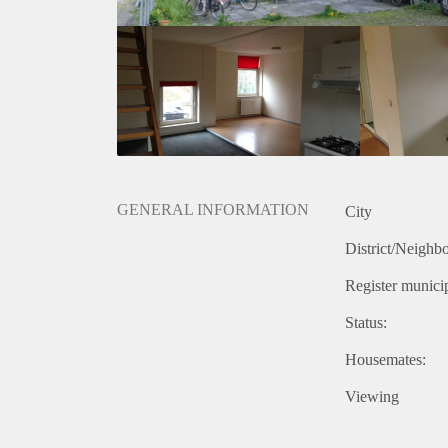
GENERAL INFORMATION
City
District/Neighb
Register municip
Status:
Housemates:
Viewing