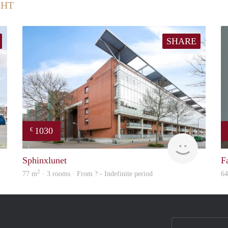
CHT
SHARE
1030
€
finder
finder
Sphinxlunet
F
2
77 m
· 3 rooms · From ? - Indefinite period
6