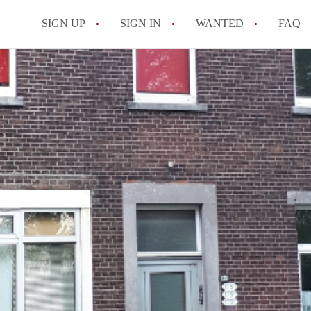
SIGN UP
SIGN IN
WANTED
FAQ
All FAQs