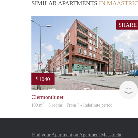
SIMILAR APARTMENTS
IN MAASTRI
SHARE
1040
€
Clermontlunet
2
100 m
· 5 rooms · From ? - Indefinite period
Find your Apartment on Apartment Maastricht