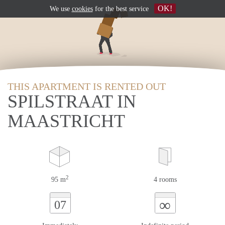
OK!
We use
cookies
for the best service
THIS APARTMENT IS RENTED OUT
SPILSTRAAT IN
MAASTRICHT
2
95 m
4 rooms
∞
07