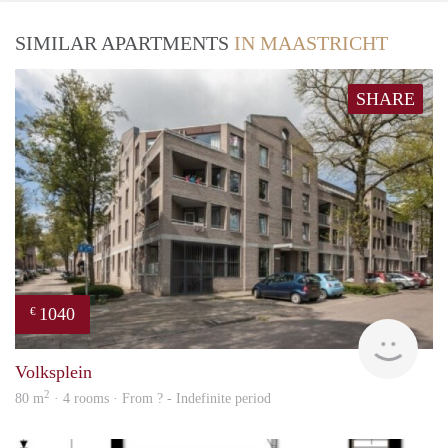
SIMILAR APARTMENTS
IN MAASTRICHT
SHARE
1040
€
finde
Volksplein
2
80 m
· 4 rooms · From ? - Indefinite period