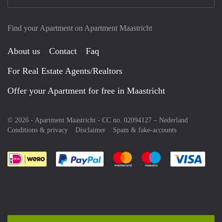
Find your Apartment on Apartment Maastricht
About us
Contact
Faq
For Real Estate Agents/Realtors
Offer your Apartment for free in Maastricht
© 2026 - Apartment Maastricht - CC no. 02094127 –
Nederland
Conditions & privacy
Disclaimer
Spam & fake-accounts
Pay easily with :payment method
Pay easily with :payment meth
Pay easily with :pay
Pay e