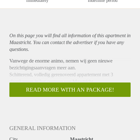
Immediately
Indefinite period
On this page you will find all information of this
apartment
in
Maastricht. You can contact the advertiser if you have any
questions.
Vanwege de enorme animo, nemen wij geen nieuwe
bezichtigingsaanvragen meer aan.
Schitterend, volledig gerenoveerd appartement met 3
slaapkamers in het centrum van Maastricht.
Dit appartement is op de 1ste verdieping gelegen van een
READ MORE WITH AN PACKAGE!
karakteristiek pand en kenmerkt zich door de hoge plafonds
en het moderne, hoge oplever niveau.
Indeling;
Ruime en lichte woonkamer aansluitend op de moderne open
keuken welke is v.v. alle gemakken. Het appartement
GENERAL INFORMATION
beschikt over 3 slaapkamers over 2 verdiepingen. Verder
beschikt het over een moderne badkamer met ligbad / douche
City
Maastricht