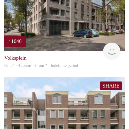
1040
€
finde
Volksplein
2
80 m
· 4 rooms · From ? - Indefinite period
SHARE