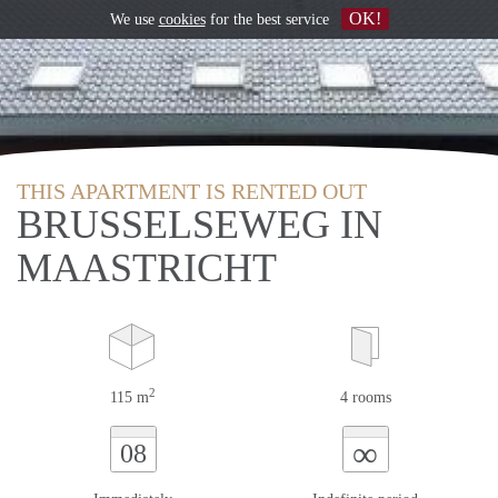
OK!
We use
cookies
for the best service
THIS APARTMENT IS RENTED OUT
BRUSSELSEWEG IN
MAASTRICHT
2
115 m
4 rooms
∞
08