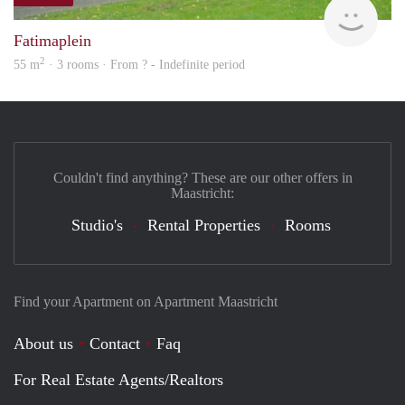
rent
Fatimaplein
2
55 m
· 3 rooms · From ? - Indefinite period
Couldn't find anything? These are our other offers in
Maastricht:
Studio's
Rental Properties
Rooms
Find your Apartment on Apartment Maastricht
About us
Contact
Faq
For Real Estate Agents/Realtors