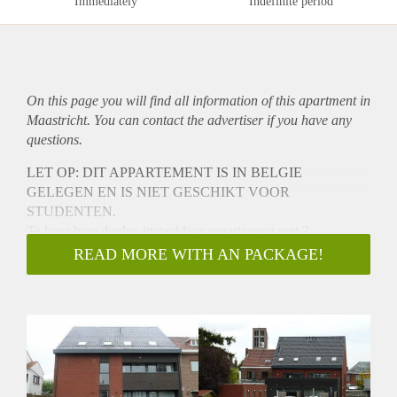
Immediately
Indefinite period
On this page you will find all information of this
apartment
in
Maastricht. You can contact the advertiser if you have any
questions.
LET OP: DIT APPARTEMENT IS IN BELGIE
GELEGEN EN IS NIET GESCHIKT VOOR
STUDENTEN.
Te huur luxe duplex instapklaar appartement met 3
slaapkamers gelegen aan de Maaseikersteenweg in
READ MORE WITH AN PACKAGE!
Smeermaas (Lanaken) net over de grens bij de Brusselseweg
in Maastricht.
Er bevinden zich in het complex vier wooneenheden, twee
gelijkvloers en twee duplex appartementen met elk een
buitenberging en privé parkeerplaats.
1 ste verdieping:
Het gehele appartement is voorzien van een granieten vloer