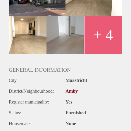
+ 4
GENERAL INFORMATION
City
Maastricht
District/Neighbourhood:
Amby
Register municipality:
Yes
Status:
Furnished
Housemates:
None