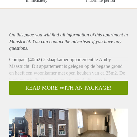
Immediately
Indefinite period
On this page you will find all information of this
apartment
in
Maastricht. You can contact the advertiser if you have any
questions.
Compact (40m2) 2 slaapkamer appartement te Amby
Maastricht. Dit appartement is gelegen op de begane grond
en heeft een woonkamer met open keuken van ca 25m2. De
keukenopstelling is voorzien van een 4 pits fornuis,
afzuigkap, oven en inbouwkoelkast. Er zijn twee kleine
READ MORE WITH AN PACKAGE!
slaapkamers ( 5m2+7m2) en een nette badkamer met douche,
wastafel en toilet.
In Amby zijn diverse winkels, openbaar vervoer , cafe en
restaurantjes aanwezig. Maastricht centrum is 10 minuten met
de fiets.
De maandhuur excl. GWE bedraagt € 700,- Borg is gelijk
aan 1 maandhuur. Huurtoeslag mogelijk.