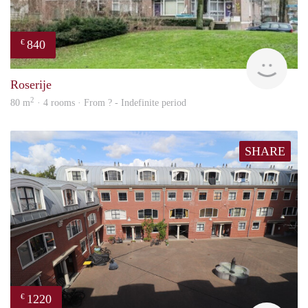
840
€
rent
Roserije
2
80 m
· 4 rooms · From ? - Indefinite period
SHARE
1220
€