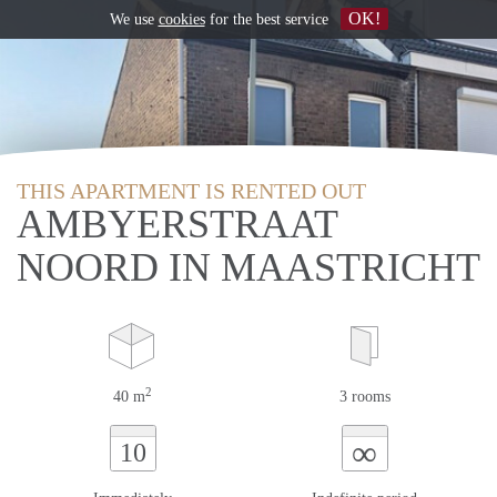
OK!
We use
cookies
for the best service
THIS APARTMENT IS RENTED OUT
AMBYERSTRAAT
NOORD IN MAASTRICHT
2
40 m
3 rooms
∞
10