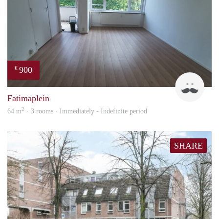
900
€
Tim
Fatimaplein
2
64 m
· 3 rooms · Immediately - Indefinite period
SHARE